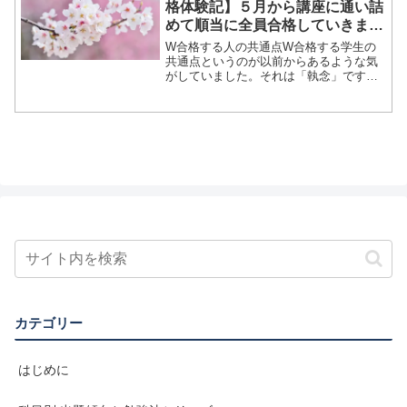
格体験記】５月から講座に通い詰
めて順当に全員合格していきまし
た
W合格する人の共通点W合格する学生の
共通点というのが以前からあるような気
がしていました。それは「執念」です。
いい意味で「質問攻め」です。「そんな
ことまで気にしなくていいわよ」と思う
ような質問をしてくるのでかなり勉強し
ていることを感じます。国...
カテゴリー
はじめに