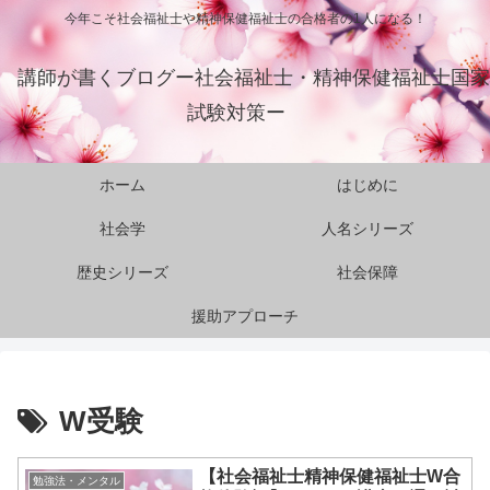
今年こそ社会福祉士や精神保健福祉士の合格者の1人になる！
講師が書くブログー社会福祉士・精神保健福祉士国家
試験対策ー
ホーム
はじめに
社会学
人名シリーズ
歴史シリーズ
社会保障
援助アプローチ
W受験
【社会福祉士精神保健福祉士W合
勉強法・メンタル