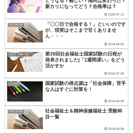
どうなる？難しい？傾向は変わった？
新カリになってどう？合格率は？
2026.07.12
「〇〇日で合格する！」といいのです
国家試験情報
が、現実はそこまで甘くありませ
ん・・・
2019.04.02
第39回社会福祉士国家試験の日程が
法改正・時事・最新データ
発表されました|「1週間遅い」をどう
活かすか
2026.07.06
国家試験の得点源は「社会保障」苦手
社会保障
な人はすぐに対策を！
2019.04.06
社会福祉士＆精神保健福祉士 受験科
国家試験情報
目一覧
2019.04.06