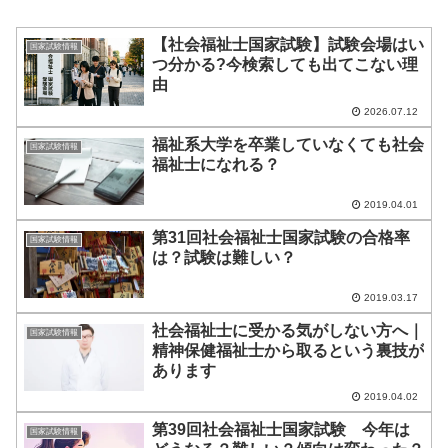
【社会福祉士国家試験】試験会場はい
国家試験情報
つ分かる?今検索しても出てこない理
由
2026.07.12
福祉系大学を卒業していなくても社会
国家試験情報
福祉士になれる？
2019.04.01
第31回社会福祉士国家試験の合格率
国家試験情報
は？試験は難しい？
2019.03.17
社会福祉士に受かる気がしない方へ｜
国家試験情報
精神保健福祉士から取るという裏技が
あります
2019.04.02
第39回社会福祉士国家試験 今年は
国家試験情報